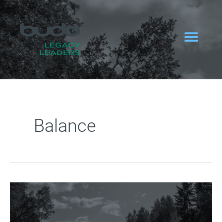
Zum
Inhalt
springen
Balance
Keep
the
Harmony