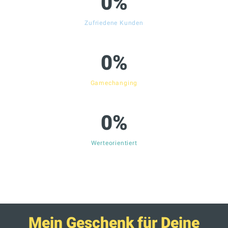
0
%
Zufriedene Kunden
0
%
Gamechanging
0
%
Werteorientiert
Mein Geschenk für Deine