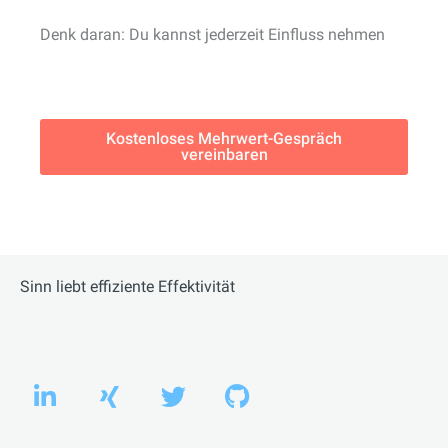
Denk daran: Du kannst jederzeit Einfluss nehmen
Kostenloses Mehrwert-Gespräch
vereinbaren
Sinn liebt effiziente Effektivität
L
X
T
G
i
i
w
i
n
n
i
t