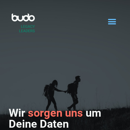
Zum
Inhalt
springen
Workflow Automation Canvas
Wir
sorgen uns
um
Deine Daten